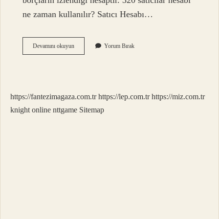
borçların izlendiği hesaptır. 320 satıcılar hesabı
ne zaman kullanılır? Satıcı Hesabı…
329
Devamını okuyun
Yorum Bırak
Hesap
Ne
Için
Kullanılır
https://fantezimagaza.com.tr
https://lep.com.tr
https://miz.com.tr
knight online
nttgame
Sitemap