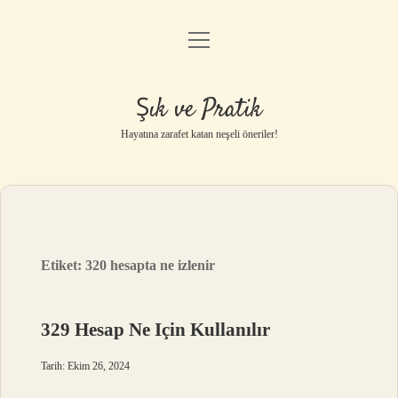
menüyü
Anasayfa
aç
Gizlilik Politikası
Şık ve Pratik
Yasal Uyarı
Hayatına zarafet katan neşeli öneriler!
Hakkımızda
Etiket:
320 hesapta ne izlenir
329 Hesap Ne Için Kullanılır
Tarih: Ekim 26, 2024