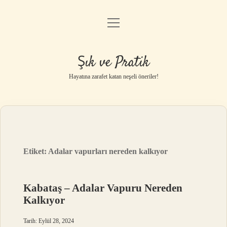
menüyü
Anasayfa
aç
Gizlilik Politikası
Şık ve Pratik
Yasal Uyarı
Hayatına zarafet katan neşeli öneriler!
Hakkımızda
Etiket:
Adalar vapurları nereden kalkıyor
Kabataş – Adalar Vapuru Nereden
Kalkıyor
Tarih: Eylül 28, 2024