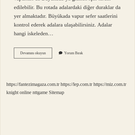
edilebilir. Bu rotada adalardaki diğer duraklar da
yer almaktadır. Büyükada vapur sefer saatlerini
kontrol ederek adalara ulaşabilirsiniz. Adalar
hangi iskeleden…
Kabataş
Devamını okuyun
Yorum Bırak
–
Adalar
Vapuru
Nereden
Kalkıyor
https://fantezimagaza.com.tr
https://lep.com.tr
https://miz.com.tr
knight online
nttgame
Sitemap