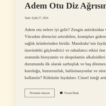
Adem Otu Diz Ağrısın
Tarih: Eylül 27, 2024
Adem otu nelere iyi gelir? Zengin antioksidan 
Vücudun direncini artırabilen, krampları gidere
sağlık ürünlerinden biridir. Mandrake’nin faydal
üzerindeki güçlendirici ve rahatlatıcı etkisi ön
oranında hiosyamin ve skopolamin alkaloidleri i
durumunda ilk olarak sarhoşluk ve baş dönmesi be
kuruluğu, huzursuzluk, halüsinasyonlar ve sürek
kullanılır? Kökünün faydaları: Cinsel isteği art
Adem
Devamını okuyun
Yorum Bırak
Otu
Diz
Ağrısına