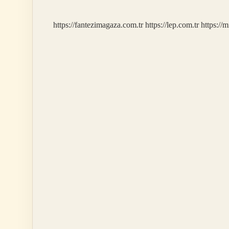
Iyi
Gelir
https://fantezimagaza.com.tr
https://lep.com.tr
https://m
Mi