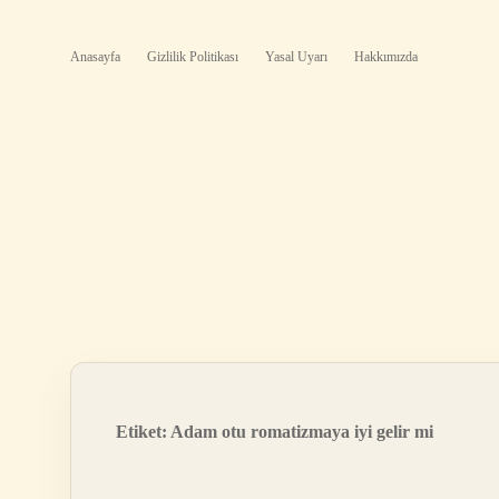
Anasayfa
Gizlilik Politikası
Yasal Uyarı
Hakkımızda
Etiket:
Adam otu romatizmaya iyi gelir mi