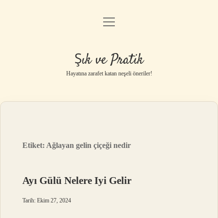
menüyü
Anasayfa
aç
Gizlilik Politikası
Şık ve Pratik
Yasal Uyarı
Hayatına zarafet katan neşeli öneriler!
Hakkımızda
Etiket:
Ağlayan gelin çiçeği nedir
Ayı Gülü Nelere Iyi Gelir
Tarih: Ekim 27, 2024