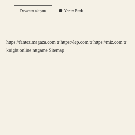
Ayı
Devamını okuyun
Yorum Bırak
Gülü
Nelere
Iyi
Gelir
https://fantezimagaza.com.tr
https://lep.com.tr
https://miz.com.tr
knight online
nttgame
Sitemap