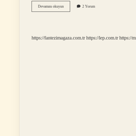
E
Devamını okuyun
2 Yorum
Devletten
Aile
Yardımı
Başvurusu
Nasıl
https://fantezimagaza.com.tr
https://lep.com.tr
https://m
Yapılır