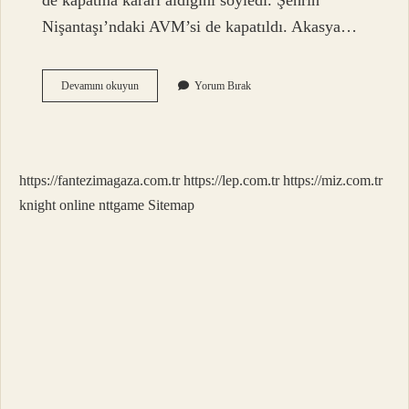
de kapatma kararı aldığını söyledi. Şehrin
Nişantaşı’ndaki AVM’si de kapatıldı. Akasya…
Akasya
Devamını okuyun
Yorum Bırak
Da
Kaç
Daire
Var
https://fantezimagaza.com.tr
https://lep.com.tr
https://miz.com.tr
knight online
nttgame
Sitemap