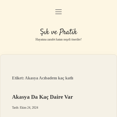
menüyü
Anasayfa
aç
Gizlilik Politikası
Şık ve Pratik
Yasal Uyarı
Hayatına zarafet katan neşeli öneriler!
Hakkımızda
Etiket:
Akasya Acıbadem kaç katlı
Akasya Da Kaç Daire Var
Tarih: Ekim 24, 2024