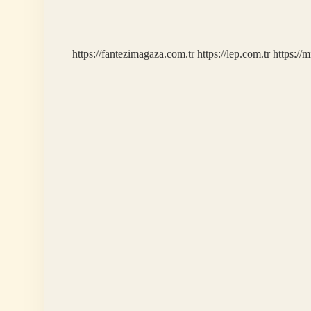
General
Mi
https://fantezimagaza.com.tr
https://lep.com.tr
https://m