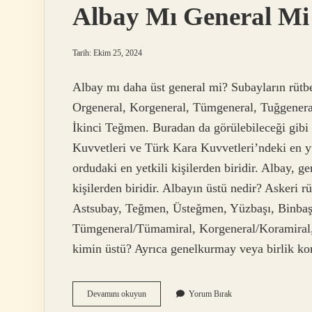
Albay Mı General Mi
Tarih: Ekim 25, 2024
Albay mı daha üst general mi? Subayların rütbe
Orgeneral, Korgeneral, Tümgeneral, Tuğgenera
İkinci Teğmen. Buradan da görülebileceği gibi
Kuvvetleri ve Türk Kara Kuvvetleri’ndeki en y
ordudaki en yetkili kişilerden biridir. Albay, ge
kişilerden biridir. Albayın üstü nedir? Askeri r
Astsubay, Teğmen, Üsteğmen, Yüzbaşı, Binbaş
Tümgeneral/Tümamiral, Korgeneral/Koramiral,
kimin üstü? Ayrıca genelkurmay veya birlik k
Albay
Devamını okuyun
Yorum Bırak
Mı