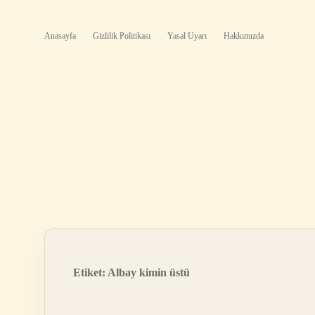
Anasayfa
Gizlilik Politikası
Yasal Uyarı
Hakkımızda
Etiket:
Albay kimin üstü