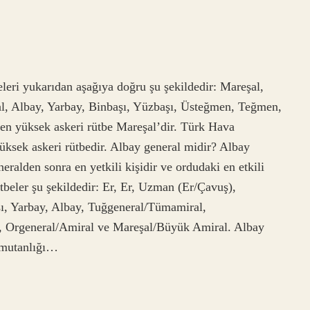
leri yukarıdan aşağıya doğru şu şekildedir: Mareşal,
l, Albay, Yarbay, Binbaşı, Yüzbaşı, Üsteğmen, Teğmen,
 en yüksek askeri rütbe Mareşal’dir. Türk Hava
üksek askeri rütbedir. Albay general midir? Albay
neralden sonra en yetkili kişidir ve ordudaki en etkili
ütbeler şu şekildedir: Er, Er, Uzman (Er/Çavuş),
ı, Yarbay, Albay, Tuğgeneral/Tümamiral,
 Orgeneral/Amiral ve Mareşal/Büyük Amiral. Albay
omutanlığı…