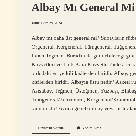
Albay Mı General Mi
Tarih: Ekim 25, 2024
Albay mı daha üst general mi? Subayların rütbe
Orgeneral, Korgeneral, Tümgeneral, Tuğgenera
İkinci Teğmen. Buradan da görülebileceği gibi
Kuvvetleri ve Türk Kara Kuvvetleri’ndeki en y
ordudaki en yetkili kişilerden biridir. Albay, ge
kişilerden biridir. Albayın üstü nedir? Askeri r
Astsubay, Teğmen, Üsteğmen, Yüzbaşı, Binbaş
Tümgeneral/Tümamiral, Korgeneral/Koramiral,
kimin üstü? Ayrıca genelkurmay veya birlik k
Albay
Devamını okuyun
Yorum Bırak
Mı