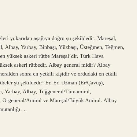
leri yukarıdan aşağıya doğru şu şekildedir: Mareşal,
l, Albay, Yarbay, Binbaşı, Yüzbaşı, Üsteğmen, Teğmen,
 en yüksek askeri rütbe Mareşal’dir. Türk Hava
üksek askeri rütbedir. Albay general midir? Albay
neralden sonra en yetkili kişidir ve ordudaki en etkili
ütbeler şu şekildedir: Er, Er, Uzman (Er/Çavuş),
ı, Yarbay, Albay, Tuğgeneral/Tümamiral,
 Orgeneral/Amiral ve Mareşal/Büyük Amiral. Albay
omutanlığı…