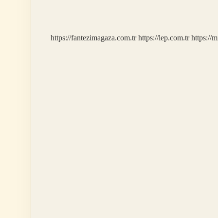
General
Mi
https://fantezimagaza.com.tr
https://lep.com.tr
https://m