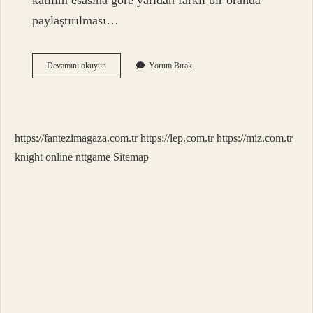
katılım esasına göre yarıdan farklı bir oranda
paylaştırılması…
Aldatma
Devamını okuyun
Yorum Bırak
Mal
Rejimini
Etkiler
Mi
https://fantezimagaza.com.tr
https://lep.com.tr
https://miz.com.tr
knight online
nttgame
Sitemap