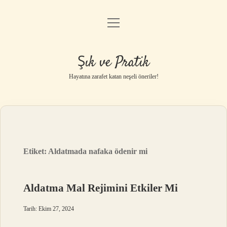
menüyü
Anasayfa
aç
Gizlilik Politikası
Şık ve Pratik
Yasal Uyarı
Hayatına zarafet katan neşeli öneriler!
Hakkımızda
Etiket:
Aldatmada nafaka ödenir mi
Aldatma Mal Rejimini Etkiler Mi
Tarih: Ekim 27, 2024