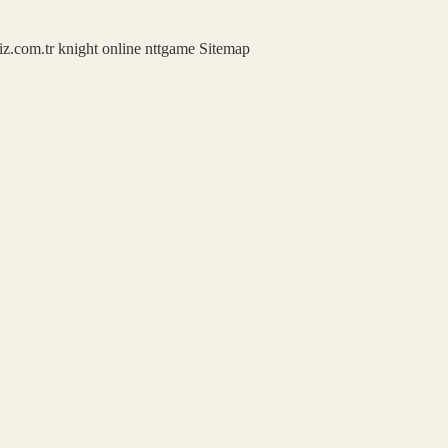
iz.com.tr
knight online
nttgame
Sitemap