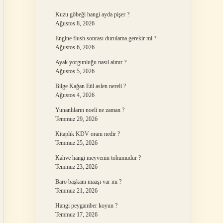
Kuzu göbeği hangi ayda pişer ?
Ağustos 8, 2026
Engine flush sonrası durulama gerekir mi ?
Ağustos 6, 2026
Ayak yorgunluğu nasıl alınır ?
Ağustos 5, 2026
Bilge Kağan Etil aslen nereli ?
Ağustos 4, 2026
Yunanlıların noeli ne zaman ?
Temmuz 29, 2026
Kitaplık KDV oranı nedir ?
Temmuz 25, 2026
Kahve hangi meyvenin tohumudur ?
Temmuz 23, 2026
Baro başkanı maaşı var mı ?
Temmuz 21, 2026
Hangi peygamber koyun ?
Temmuz 17, 2026