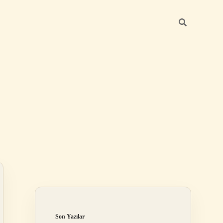
Sidebar
ilbet giriş yap
b
Son Yazılar