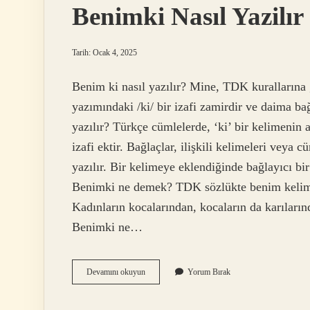
Benimki Nasıl Yazilır
Tarih: Ocak 4, 2025
Benim ki nasıl yazılır? Mine, TDK kurallarına
yazımındaki /ki/ bir izafi zamirdir ve daima ba
yazılır? Türkçe cümlelerde, ‘ki’ bir kelimenin 
izafi ektir. Bağlaçlar, ilişkili kelimeleri veya 
yazılır. Bir kelimeye eklendiğinde bağlayıcı bir
Benimki ne demek? TDK sözlükte benim kelimesi
Kadınların kocalarından, kocaların da karıların
Benimki ne…
Benimki
Devamını okuyun
Yorum Bırak
Nasıl
Yazilır