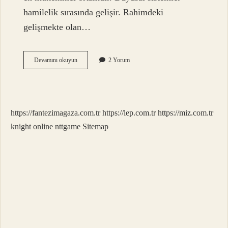
hamilelik sırasında gelişir. Rahimdeki
gelişmekte olan…
Duyular
Devamını okuyun
2 Yorum
Ne
Zaman
Gelişir
https://fantezimagaza.com.tr
https://lep.com.tr
https://miz.com.tr
knight online
nttgame
Sitemap