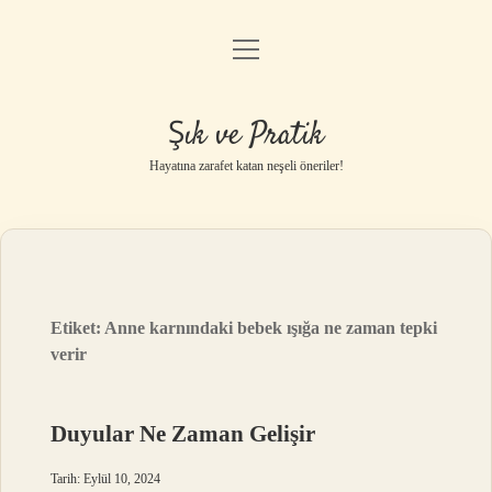
menüyü
Anasayfa
aç
Gizlilik Politikası
Şık ve Pratik
Yasal Uyarı
Hayatına zarafet katan neşeli öneriler!
Hakkımızda
Etiket:
Anne karnındaki bebek ışığa ne zaman tepki
verir
Duyular Ne Zaman Gelişir
Tarih: Eylül 10, 2024