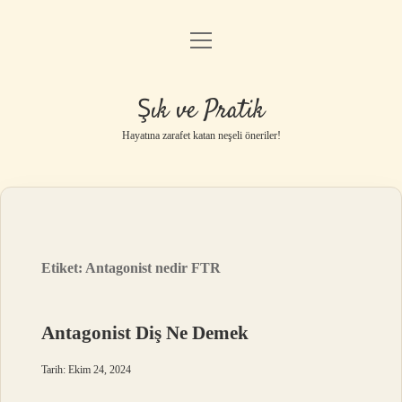
menüyü
Anasayfa
aç
Gizlilik Politikası
Şık ve Pratik
Yasal Uyarı
Hayatına zarafet katan neşeli öneriler!
Hakkımızda
Etiket:
Antagonist nedir FTR
Antagonist Diş Ne Demek
Tarih: Ekim 24, 2024