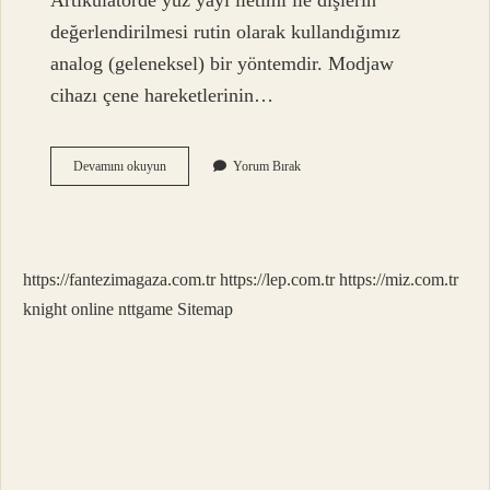
Artikülatörde yüz yayı iletimi ile dişlerin
değerlendirilmesi rutin olarak kullandığımız
analog (geleneksel) bir yöntemdir. Modjaw
cihazı çene hareketlerinin…
Antagonist
Devamını okuyun
Yorum Bırak
Diş
Ne
Demek
https://fantezimagaza.com.tr
https://lep.com.tr
https://miz.com.tr
knight online
nttgame
Sitemap