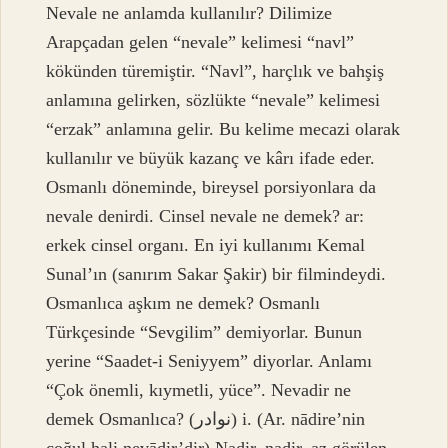
Nevale ne anlamda kullanılır? Dilimize
Arapçadan gelen “nevale” kelimesi “navl”
kökünden türemiştir. “Navl”, harçlık ve bahşiş
anlamına gelirken, sözlükte “nevale” kelimesi
“erzak” anlamına gelir. Bu kelime mecazi olarak
kullanılır ve büyük kazanç ve kârı ifade eder.
Osmanlı döneminde, bireysel porsiyonlara da
nevale denirdi. Cinsel nevale ne demek? ar:
erkek cinsel organı. En iyi kullanımı Kemal
Sunal’ın (sanırım Sakar Şakir) bir filmindeydi.
Osmanlıca aşkım ne demek? Osmanlı
Türkçesinde “Sevgilim” demiyorlar. Bunun
yerine “Saadet-i Seniyyem” diyorlar. Anlamı
“Çok önemli, kıymetli, yüce”. Nevadir ne
demek Osmanlıca? (ﻧﻮﺍﺩﺭ) i. (Ar. nādire’nin