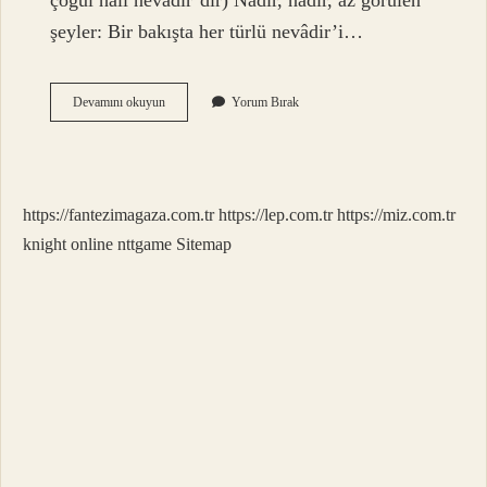
çoğul hali nevādir’dir) Nadir, nadir, az görülen
şeyler: Bir bakışta her türlü nevâdir’i…
Nevale
Devamını okuyun
Yorum Bırak
Ne
Demek
Osmanlıca
https://fantezimagaza.com.tr
https://lep.com.tr
https://miz.com.tr
knight online
nttgame
Sitemap