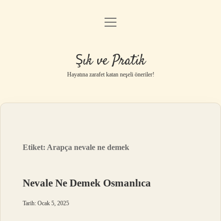
menüyü
Anasayfa
aç
Gizlilik Politikası
Şık ve Pratik
Yasal Uyarı
Hayatına zarafet katan neşeli öneriler!
Hakkımızda
Etiket:
Arapça nevale ne demek
Nevale Ne Demek Osmanlıca
Tarih: Ocak 5, 2025