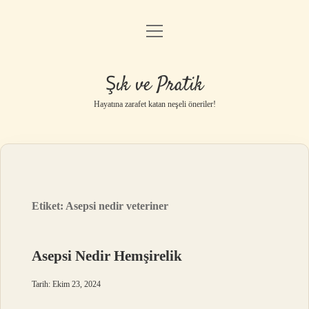
menüyü
Anasayfa
aç
Gizlilik Politikası
Şık ve Pratik
Yasal Uyarı
Hayatına zarafet katan neşeli öneriler!
Hakkımızda
Etiket:
Asepsi nedir veteriner
Asepsi Nedir Hemşirelik
Tarih: Ekim 23, 2024