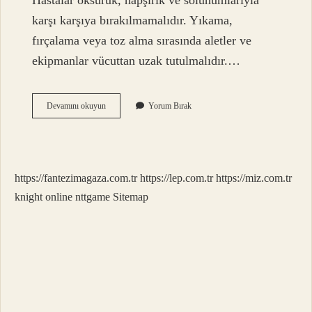
Hastalar öksürük, hapşırık ve solunumlarıyla
karşı karşıya bırakılmamalıdır. Yıkama,
fırçalama veya toz alma sırasında aletler ve
ekipmanlar vücuttan uzak tutulmalıdır.…
Asepsi
Devamını okuyun
Yorum Bırak
Nedir
Hemşirelik
https://fantezimagaza.com.tr
https://lep.com.tr
https://miz.com.tr
knight online
nttgame
Sitemap