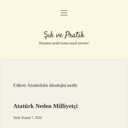
menüyü
Anasayfa
aç
Gizlilik Politikası
Şık ve Pratik
Yasal Uyarı
Hayatına zarafet katan neşeli öneriler!
Hakkımızda
Etiket:
Atatürkün ideolojisi nedir
Atatürk Neden Milliyetçi
Tarih: Kasım 7, 2024