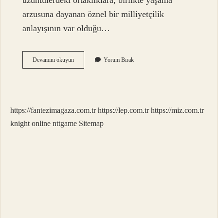
üzüntülerdeki ortaklıklara, birlikte yaşama
arzusuna dayanan öznel bir milliyetçilik
anlayışının var olduğu…
Atatürk
Devamını okuyun
Yorum Bırak
Neden
Milliyetçi
https://fantezimagaza.com.tr
https://lep.com.tr
https://miz.com.tr
knight online
nttgame
Sitemap