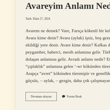
Avareyim Anlamı Ned
Tarih: Ekim 27, 2024
Avarem ne demek? Vare, Farsça kökenli bir keli
Avara kime denir? Avara (aylak) işsiz, boş geze
ekildiği yere denir. Avare kime denir? Kafkas 
peygamber, haberci, mesih anlamına gelir. Türk
dolaşan anlamına gelir. Avradı anlamı nedir? Etimoloji.
“çıplaklık” anlamına gelen ‘-wr kökünden türem
Arapça “avret” kökünden türemiştir ve genellik
güçsüz, – aylak, – gezgin, daha çok çalışmay
Avareyim
Devamını okuyun
Yorum Bırak
Anlamı
Nedir