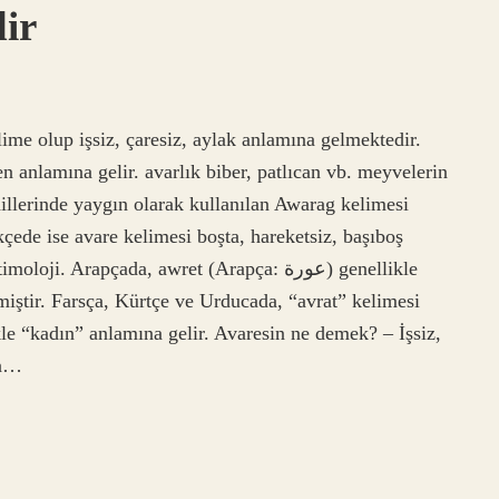
ir
me olup işsiz, çaresiz, aylak anlamına gelmektedir.
n anlamına gelir. avarlık biber, patlıcan vb. meyvelerin
dillerinde yaygın olarak kullanılan Awarag kelimesi
çede ise avare kelimesi boşta, hareketsiz, başıboş
 Arapçada, awret (Arapça: عورة) genellikle
iştir. Farsça, Kürtçe ve Urducada, “avrat” kelimesi
le “kadın” anlamına gelir. Avaresin ne demek? – İşsiz,
an…