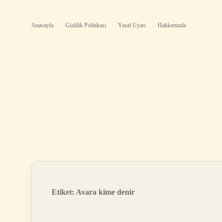
Anasayfa
Gizlilik Politikası
Yasal Uyarı
Hakkımızda
Etiket:
Avara kime denir