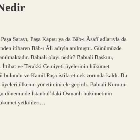
Nedir
 Paşa Sarayı, Paşa Kapısı ya da Bâb-ı Âsafî adlarıyla da
den itibaren Bâb-ı Âli adıyla anılmıştır. Günümüzde
anılmaktadır. Babıali olayı nedir? Babıali Baskını,
 İttihat ve Terakki Cemiyeti üyelerinin hükümet
lü bulundu ve Kamil Paşa istifa etmek zorunda kaldı. Bu
 üyeleri ülkenin yönetimini ele geçirdi. Babıali Kurumu
ğu döneminde İstanbul’daki Osmanlı hükümetinin
ükümet yetkilileri…