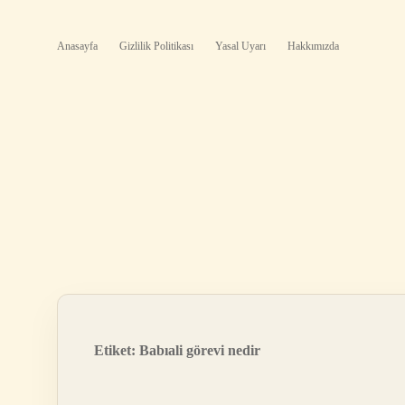
Anasayfa
Gizlilik Politikası
Yasal Uyarı
Hakkımızda
Etiket:
Babıali görevi nedir