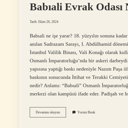
Babıali Evrak Odası 
Tarih: Ekim 26, 2024
Babıali ne işe yarar? 18. yüzyılın sonuna kadar
anılan Sadrazam Sarayı, I. Abdülhamid dönemin
İstanbul Valilik Binası, Vali Konağı olarak kull
Osmanlı İmparatorluğu’nda bir askeri darbeydi.
yapısına yaptığı baskı nedeniyle Nazım Paşa ö
baskının sonucunda İttihat ve Terakki Cemiyeti
nedir? Anlamı: “Babıali” Osmanlı İmparatorlu
merkezi olan kampüsü ifade eder. Padişah ve h
Babıali
Devamını okuyun
Yorum Bırak
Evrak
Odası
Nedir