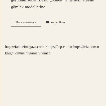
görünüm sunar. Basic gömlek ne demek? Klasik
gömlek modellerine…
Basic
Devamını okuyun
Yorum Bırak
Penye
Ne
Demek
https://fantezimagaza.com.tr
https://lep.com.tr
https://miz.com.tr
knight online
nttgame
Sitemap