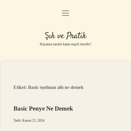
menüyü
Anasayfa
aç
Gizlilik Politikası
Şık ve Pratik
Yasal Uyarı
Hayatına zarafet katan neşeli öneriler!
Hakkımızda
Etiket:
Basic eşofman altı ne demek
Basic Penye Ne Demek
Tarih: Kasım 23, 2024