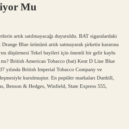
liyor Mu
tlerin artık satılmayacağı duyuruldu. BAT sigaralardaki
t Drange Blue ürününü artık satmayarak şirketin kararına
rını düşürmesi Tekel bayileri için önemli bir gelir kaybı
 mı? British American Tobacco (bat) Kent D Line Blue
1907 yılında British Imperial Tobacco Company ve
şmesiyle kurulmuştur. En popüler markaları Dunhill,
ns, Benson & Hedges, Winfield, State Express 555,