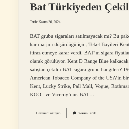
Bat Türkiyeden Çeki
Tarih: Kasım 26, 2024
BAT grubu sigaraları satılmayacak mı? Bu pake
kar marjını düşürdüğü için, Tekel Bayileri Ken
itiraz etmeye karar verdi. BAT’ın sigara fiyatla
olarak görülüyor. Kent D Range Blue kalkacak
satıştan çekildi BAT sigara grubu hangileri? 
American Tobacco Company of the USA’in birle
Kent, Lucky Strike, Pall Mall, Vogue, Rothma
KOOL ve Viceroy’dur. BAT…
Bat
Devamını okuyun
Yorum Bırak
Türkiyeden
Çekiliyor
Mu