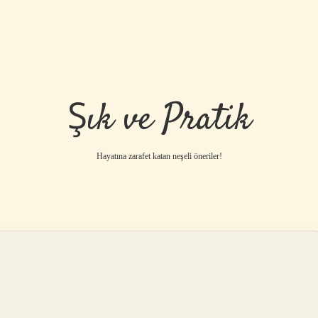
Şık ve Pratik
Hayatına zarafet katan neşeli öneriler!