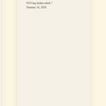
W33 kaç beden erkek ?
Temmuz 14, 2026