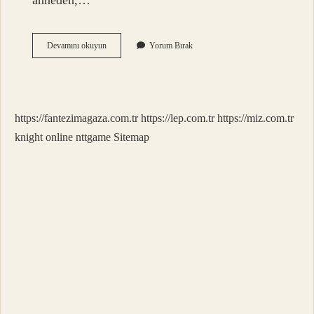
anneden,…
Baskın
Devamını okuyun
Yorum Bırak
Gen
Kimden
Geçer
https://fantezimagaza.com.tr
https://lep.com.tr
https://miz.com.tr
knight online
nttgame
Sitemap