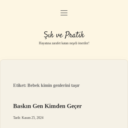
menüyü
Anasayfa
aç
Gizlilik Politikası
Şık ve Pratik
Yasal Uyarı
Hayatına zarafet katan neşeli öneriler!
Hakkımızda
Etiket:
Bebek kimin genlerini taşır
Baskın Gen Kimden Geçer
Tarih: Kasım 25, 2024