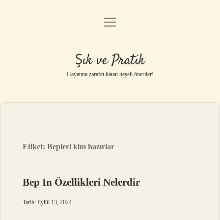
menüyü
Anasayfa
aç
Gizlilik Politikası
Şık ve Pratik
Yasal Uyarı
Hayatına zarafet katan neşeli öneriler!
Hakkımızda
Etiket:
Bepleri kim hazırlar
Bep In Özellikleri Nelerdir
Tarih: Eylül 13, 2024