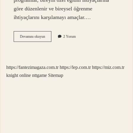
programlar, bireyin özel eğitim ihtiyaçlarına
göre düzenlenir ve bireysel öğrenme
ihtiyaçlarını karşılamayı amaçlar.…
Bep
Devamını okuyun
2 Yorum
In
Özellikleri
Nelerdir
https://fantezimagaza.com.tr
https://lep.com.tr
https://miz.com.tr
knight online
nttgame
Sitemap