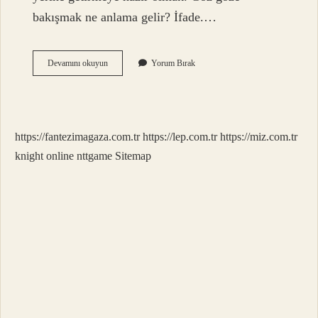
bakışmak ne anlama gelir? İfade.…
Gözümün
Devamını okuyun
Yorum Bırak
Içine
Bak
Ne
Demek
https://fantezimagaza.com.tr
https://lep.com.tr
https://miz.com.tr
knight online
nttgame
Sitemap