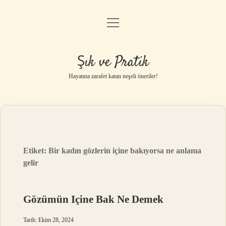
menüyü
Anasayfa
aç
Gizlilik Politikası
Şık ve Pratik
Yasal Uyarı
Hayatına zarafet katan neşeli öneriler!
Hakkımızda
Etiket:
Bir kadın gözlerin içine bakıyorsa ne anlama
gelir
Gözümün Içine Bak Ne Demek
Tarih: Ekim 28, 2024