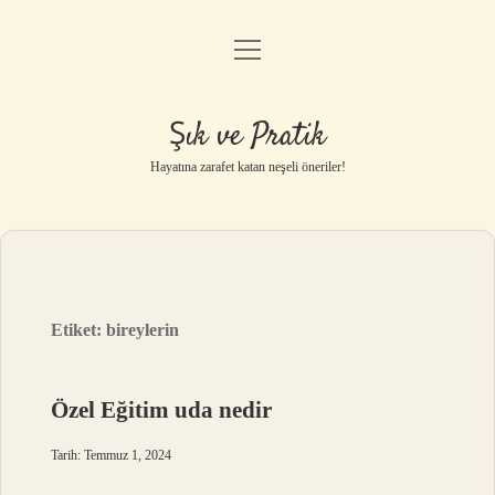
menüyü
Anasayfa
aç
Gizlilik Politikası
Şık ve Pratik
Yasal Uyarı
Hayatına zarafet katan neşeli öneriler!
Hakkımızda
Etiket:
bireylerin
Özel Eğitim uda nedir
Tarih: Temmuz 1, 2024