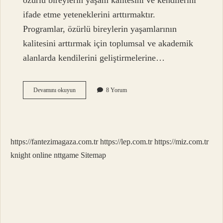
özürlü bireylerin yaşam kalitesini ve kendilerini
ifade etme yeteneklerini arttırmaktır.
Programlar, özürlü bireylerin yaşamlarının
kalitesini arttırmak için toplumsal ve akademik
alanlarda kendilerini geliştirmelerine…
Özel
Devamını okuyun
8 Yorum
Eğitim
uda
nedir
https://fantezimagaza.com.tr
https://lep.com.tr
https://miz.com.tr
knight online
nttgame
Sitemap