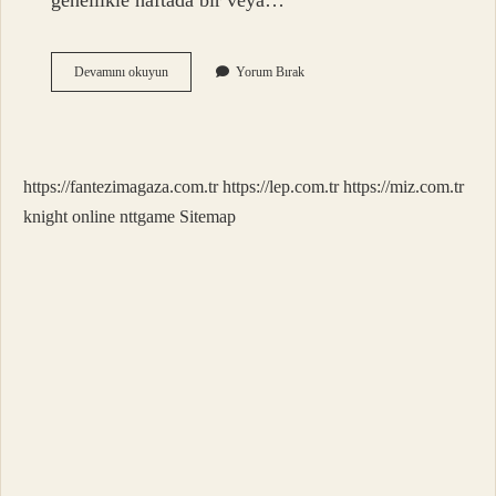
genellikle haftada bir veya…
Dipotens
Devamını okuyun
Yorum Bırak
Kaç
Seansta
Etki
Eder
https://fantezimagaza.com.tr
https://lep.com.tr
https://miz.com.tr
knight online
nttgame
Sitemap