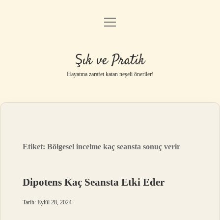
menüyü
Anasayfa
aç
Gizlilik Politikası
Şık ve Pratik
Yasal Uyarı
Hayatına zarafet katan neşeli öneriler!
Hakkımızda
Etiket:
Bölgesel incelme kaç seansta sonuç verir
Dipotens Kaç Seansta Etki Eder
Tarih: Eylül 28, 2024