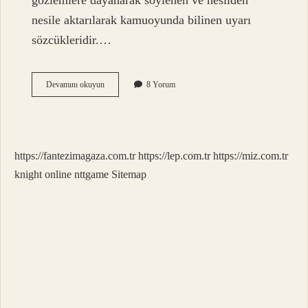
gözlemlere dayanarak söylenen ve nesilden
nesile aktarılarak kamuoyunda bilinen uyarı
sözcükleridir.…
Gelip
Devamını okuyun
8 Yorum
Çattı
Deyim
Mi
https://fantezimagaza.com.tr
https://lep.com.tr
https://miz.com.tr
knight online
nttgame
Sitemap