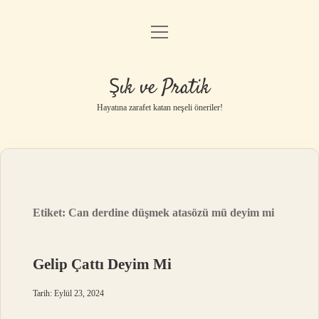
menüyü
Anasayfa
aç
Gizlilik Politikası
Şık ve Pratik
Yasal Uyarı
Hayatına zarafet katan neşeli öneriler!
Hakkımızda
Etiket:
Can derdine düşmek atasözü mü deyim mi
Gelip Çattı Deyim Mi
Tarih: Eylül 23, 2024