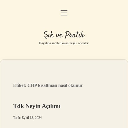
menüyü
Anasayfa
aç
Gizlilik Politikası
Şık ve Pratik
Yasal Uyarı
Hayatına zarafet katan neşeli öneriler!
Hakkımızda
Etiket:
CHP kısaltması nasıl okunur
Tdk Neyin Açılımı
Tarih: Eylül 18, 2024