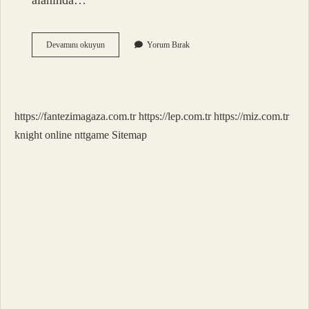
alanında…
Tdk
Devamını okuyun
Yorum Bırak
Neyin
Açılımı
https://fantezimagaza.com.tr
https://lep.com.tr
https://miz.com.tr
knight online
nttgame
Sitemap