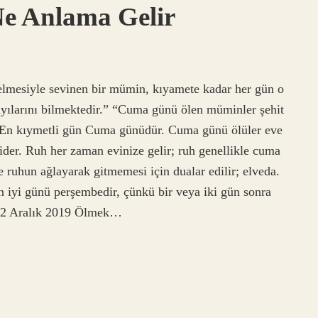
 Anlama Gelir
mesiyle sevinen bir mümin, kıyamete kadar her gün o
ayılarını bilmektedir.” “Cuma günü ölen müminler şehit
” “En kıymetli gün Cuma günüdür. Cuma günü ölüler eve
gider. Ruh her zaman evinize gelir; ruh genellikle cuma
 ruhun ağlayarak gitmemesi için dualar edilir; elveda.
n iyi günü perşembedir, çünkü bir veya iki gün sonra
r.2 Aralık 2019 Ölmek…