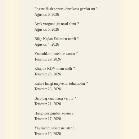
Engine flush sonrası durulama gerekir mi ?
Ağustos 6, 2026
Ayak yorgunluğu nasıl alınır ?
Ağustos 5, 2026
Bilge Kağan Etil aslen nereli ?
Ağustos 4, 2026
Yunanlıların noeli ne zaman ?
Temmuz 29, 2026
Kitaplık KDV oranı nedir ?
Temmuz 25, 2026
Kahve hangi meyvenin tohumudur ?
Temmuz 23, 2026
Baro başkanı maaşı var mı ?
Temmuz 21, 2026
Hangi peygamber koyun ?
Temmuz 17, 2026
Yay kadını sekste ne ister ?
Temmuz 15, 2026