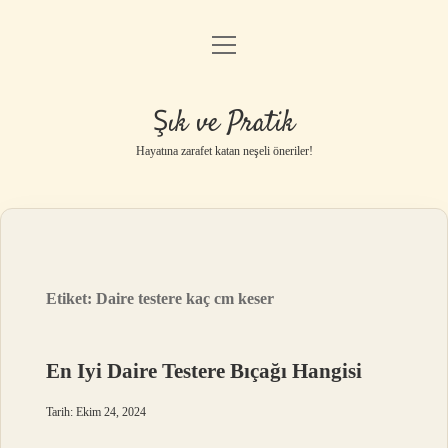
menüyü
Anasayfa
aç
Gizlilik Politikası
Şık ve Pratik
Yasal Uyarı
Hayatına zarafet katan neşeli öneriler!
Hakkımızda
Etiket:
Daire testere kaç cm keser
En Iyi Daire Testere Bıçağı Hangisi
Tarih: Ekim 24, 2024