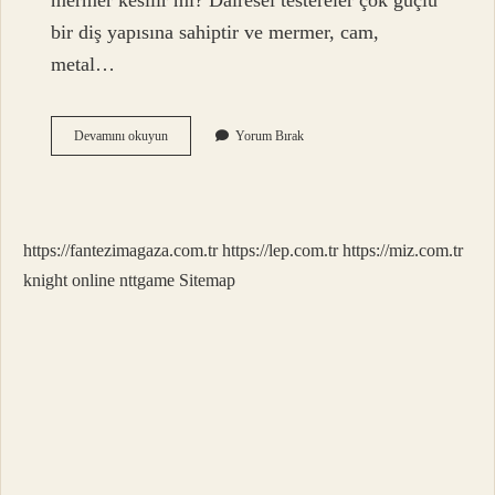
mermer kesilir mi? Dairesel testereler çok güçlü
bir diş yapısına sahiptir ve mermer, cam,
metal…
En
Devamını okuyun
Yorum Bırak
Iyi
Daire
Testere
Bıçağı
Hangisi
https://fantezimagaza.com.tr
https://lep.com.tr
https://miz.com.tr
knight online
nttgame
Sitemap