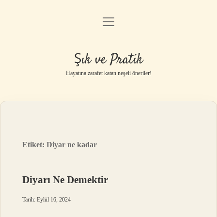
menüyü
Anasayfa
aç
Gizlilik Politikası
Şık ve Pratik
Yasal Uyarı
Hayatına zarafet katan neşeli öneriler!
Hakkımızda
Etiket:
Diyar ne kadar
Diyarı Ne Demektir
Tarih: Eylül 16, 2024