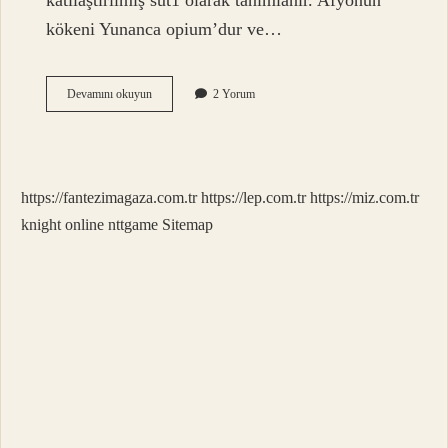
katılaştırılmış süt1 olarak tanımlanır. Afyonun
kökeni Yunanca opium’dur ve…
Diyarı
Devamını okuyun
2 Yorum
Ne
Demektir
https://fantezimagaza.com.tr
https://lep.com.tr
https://miz.com.tr
knight online
nttgame
Sitemap