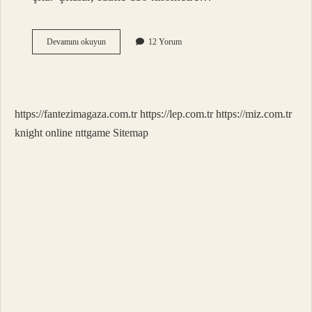
Dünyanın
Devamını okuyun
12 Yorum
En
Hızlı
Uçan
Hayvanı
Nedir
https://fantezimagaza.com.tr
https://lep.com.tr
https://miz.com.tr
knight online
nttgame
Sitemap