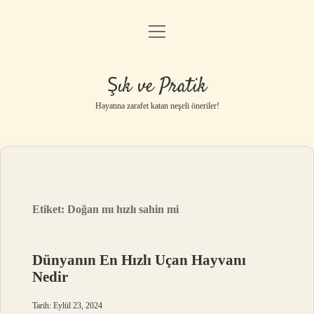
menüyü
Anasayfa
aç
Gizlilik Politikası
Şık ve Pratik
Yasal Uyarı
Hayatına zarafet katan neşeli öneriler!
Hakkımızda
Etiket:
Doğan mı hızlı sahin mi
Dünyanın En Hızlı Uçan Hayvanı
Nedir
Tarih: Eylül 23, 2024