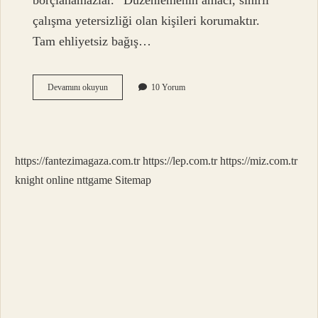
borçlanamazlar.” Düzenlemenin amacı, sınırlı
çalışma yetersizliği olan kişileri korumaktır.
Tam ehliyetsiz bağış…
Tam
Devamını okuyun
10 Yorum
Ehliyetliler
Ne
Yapamaz
https://fantezimagaza.com.tr
https://lep.com.tr
https://miz.com.tr
knight online
nttgame
Sitemap