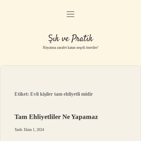
menüyü
Anasayfa
aç
Gizlilik Politikası
Şık ve Pratik
Yasal Uyarı
Hayatına zarafet katan neşeli öneriler!
Hakkımızda
Etiket:
Evli kişiler tam ehliyetli midir
Tam Ehliyetliler Ne Yapamaz
Tarih: Ekim 1, 2024