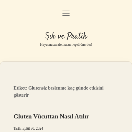
menüyü
Anasayfa
aç
Gizlilik Politikası
Şık ve Pratik
Yasal Uyarı
Hayatına zarafet katan neşeli öneriler!
Hakkımızda
Etiket:
Glutensiz beslenme kaç günde etkisini
gösterir
Gluten Vücuttan Nasıl Atılır
Tarih: Eylül 30, 2024