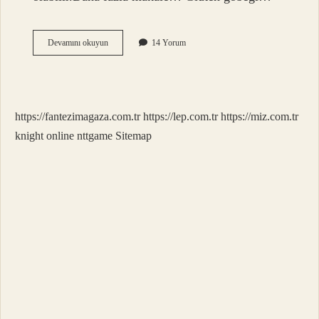
Gluten
Devamını okuyun
14 Yorum
Vücuttan
Nasıl
Atılır
https://fantezimagaza.com.tr
https://lep.com.tr
https://miz.com.tr
knight online
nttgame
Sitemap