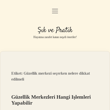
menüyü
Anasayfa
aç
Gizlilik Politikası
Şık ve Pratik
Yasal Uyarı
Hayatına zarafet katan neşeli öneriler!
Hakkımızda
Etiket:
Güzellik merkezi seçerken nelere dikkat
edilmeli
Güzellik Merkezleri Hangi Işlemleri
Yapabilir