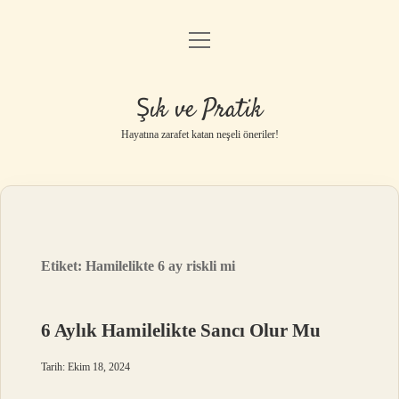
menüyü
Anasayfa
aç
Gizlilik Politikası
Şık ve Pratik
Yasal Uyarı
Hayatına zarafet katan neşeli öneriler!
Hakkımızda
Etiket:
Hamilelikte 6 ay riskli mi
6 Aylık Hamilelikte Sancı Olur Mu
Tarih: Ekim 18, 2024