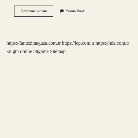
6
Devamını okuyun
Yorum Bırak
Aylık
Hamilelikte
Sancı
Olur
Mu
https://fantezimagaza.com.tr
https://lep.com.tr
https://miz.com.tr
knight online
nttgame
Sitemap