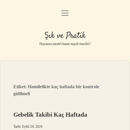
menüyü
Anasayfa
aç
Gizlilik Politikası
Şık ve Pratik
Yasal Uyarı
Hayatına zarafet katan neşeli öneriler!
Hakkımızda
Etiket:
Hamilelikte kaç haftada bir kontrole
gidilmeli
Gebelik Takibi Kaç Haftada
Tarih: Eylül 24, 2024