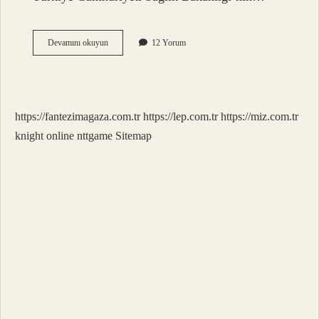
Gebelik
Devamını okuyun
12 Yorum
Takibi
Kaç
Haftada
https://fantezimagaza.com.tr
https://lep.com.tr
https://miz.com.tr
knight online
nttgame
Sitemap