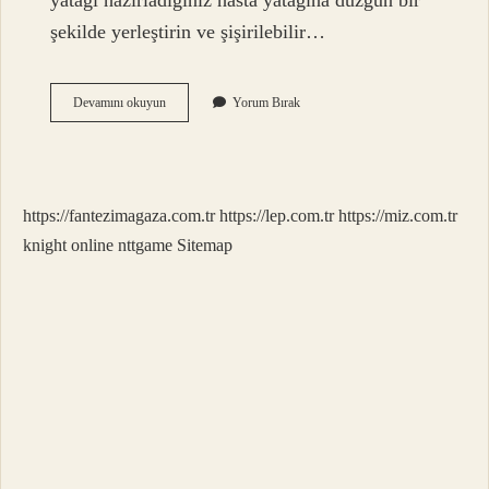
yatağı hazırladığınız hasta yatağına düzgün bir
şekilde yerleştirin ve şişirilebilir…
Havalı
Devamını okuyun
Yorum Bırak
Yatak
Sürekli
Çalışmalı
Mi
https://fantezimagaza.com.tr
https://lep.com.tr
https://miz.com.tr
knight online
nttgame
Sitemap