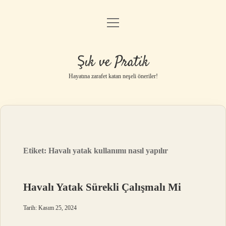
menüyü
Anasayfa
aç
Gizlilik Politikası
Şık ve Pratik
Yasal Uyarı
Hayatına zarafet katan neşeli öneriler!
Hakkımızda
Etiket:
Havalı yatak kullanımı nasıl yapılır
Havalı Yatak Sürekli Çalışmalı Mi
Tarih: Kasım 25, 2024