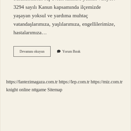
3294 sayılı Kanun kapsamında ilçemizde
yaşayan yoksul ve yardıma muhtaç
vatandaşlarımıza, yaşlılarımıza, engellilerimize,
hastalarımıza…
Yemek
Devamını okuyun
Yorum Bırak
Yardımı
Için
Nereye
Başvurulur
https://fantezimagaza.com.tr
https://lep.com.tr
https://miz.com.tr
knight online
nttgame
Sitemap