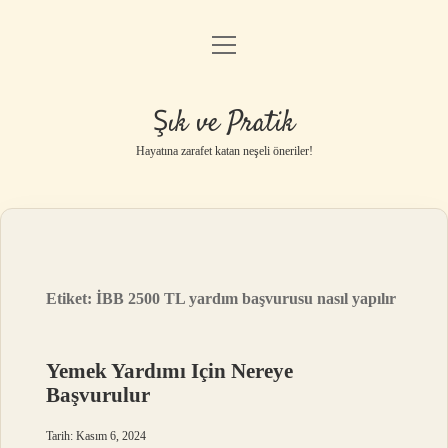
menüyü
Anasayfa
aç
Gizlilik Politikası
Şık ve Pratik
Yasal Uyarı
Hayatına zarafet katan neşeli öneriler!
Hakkımızda
Etiket:
İBB 2500 TL yardım başvurusu nasıl yapılır
Yemek Yardımı Için Nereye
Başvurulur
Tarih: Kasım 6, 2024