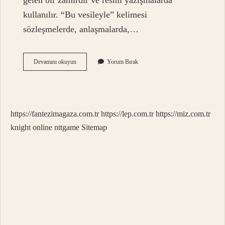
gelen bir zamirdir ve resmi yazışmalarda
kullanılır. “Bu vesileyle” kelimesi
sözleşmelerde, anlaşmalarda,…
Is
Devamını okuyun
Yorum Bırak
Yok
Ne
Demek
https://fantezimagaza.com.tr
https://lep.com.tr
https://miz.com.tr
knight online
nttgame
Sitemap