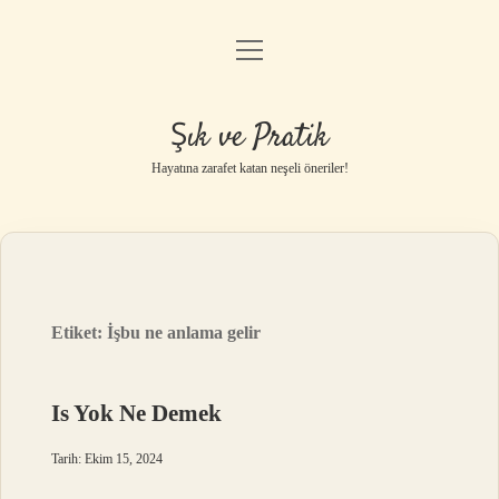
menüyü
Anasayfa
aç
Gizlilik Politikası
Şık ve Pratik
Yasal Uyarı
Hayatına zarafet katan neşeli öneriler!
Hakkımızda
Etiket:
İşbu ne anlama gelir
Is Yok Ne Demek
Tarih: Ekim 15, 2024