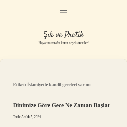
menüyü
Anasayfa
aç
Gizlilik Politikası
Şık ve Pratik
Yasal Uyarı
Hayatına zarafet katan neşeli öneriler!
Hakkımızda
Etiket:
İslamiyette kandil geceleri var mı
Dinimize Göre Gece Ne Zaman Başlar
Tarih: Aralık 5, 2024