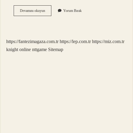
Dinimize
Devamını okuyun
Yorum Bırak
Göre
Gece
Ne
Zaman
Başlar
https://fantezimagaza.com.tr
https://lep.com.tr
https://miz.com.tr
knight online
nttgame
Sitemap