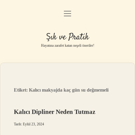
menüyü
Anasayfa
aç
Gizlilik Politikası
Şık ve Pratik
Yasal Uyarı
Hayatına zarafet katan neşeli öneriler!
Hakkımızda
Etiket:
Kalıcı makyajda kaç gün su değmemeli
Kalıcı Dipliner Neden Tutmaz
Tarih: Eylül 23, 2024