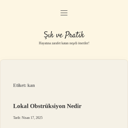
menüyü
Anasayfa
aç
Gizlilik Politikası
Şık ve Pratik
Yasal Uyarı
Hayatına zarafet katan neşeli öneriler!
Hakkımızda
Etiket:
kan
Lokal Obstrüksiyon Nedir
Tarih: Nisan 17, 2025