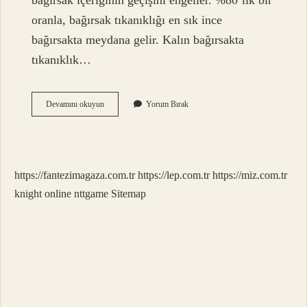
bağırsak içeriğinin geçişini engeller. %80’lik bir
oranla, bağırsak tıkanıklığı en sık ince
bağırsakta meydana gelir. Kalın bağırsakta
tıkanıklık…
Lokal
Devamını okuyun
Yorum Bırak
Obstrüksiyon
Nedir
https://fantezimagaza.com.tr
https://lep.com.tr
https://miz.com.tr
knight online
nttgame
Sitemap