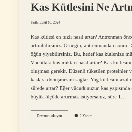
Kas Kütlesini Ne Artı
Tarih: Eylül 10, 2024
Kas kütlesi en hızlı nasıl artar? Antrenman önc
artırabilirsiniz. Örneğin, antrenmandan sonra 
öğün yiyebilirsiniz. Bu, hedef kas kütlenize m
Vücuttaki kas miktarı nasıl artar? Kas kütlesini
oluşması gerekir. Düzenli tüketilen proteinler 
kaslara dönüşmesini sağlar. Yağ kütlesini azalt
sürede artar? Eğer vücudunuzun kas yapısında 
büyük ölçüde artırmak istiyorsanız, süre 1…
Kas
Devamını okuyun
2 Yorum
Kütlesini
Ne
Artırır