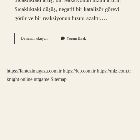
Sıcaklıktaki artış, bir reaksiyonun hızını artırır.
Sıcaklıktaki düşüş, negatif bir katalizör görevi
görür ve bir reaksiyonun hızını azaltır.…
Katalizör
Devamını okuyun
Yorum Bırak
Hıza
Etki
Eder
Mi
https://fantezimagaza.com.tr
https://lep.com.tr
https://miz.com.tr
knight online
nttgame
Sitemap