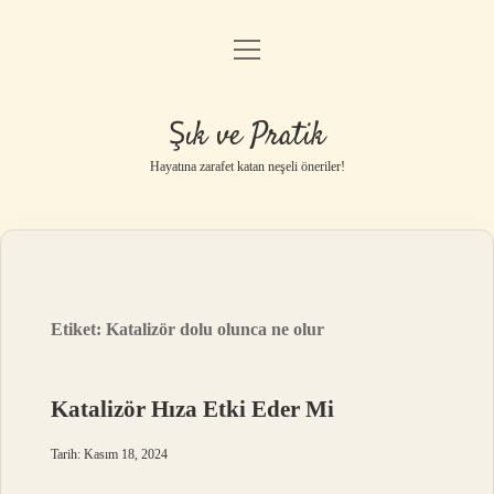
menüyü
Anasayfa
aç
Gizlilik Politikası
Şık ve Pratik
Yasal Uyarı
Hayatına zarafet katan neşeli öneriler!
Hakkımızda
Etiket:
Katalizör dolu olunca ne olur
Katalizör Hıza Etki Eder Mi
Tarih: Kasım 18, 2024