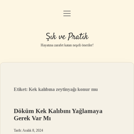
menüyü
Anasayfa
aç
Gizlilik Politikası
Şık ve Pratik
Yasal Uyarı
Hayatına zarafet katan neşeli öneriler!
Hakkımızda
Etiket:
Kek kalıbına zeytinyağı konur mu
Döküm Kek Kalıbını Yağlamaya
Gerek Var Mı
Tarih: Aralık 8, 2024