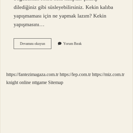
dilediğiniz gibi süsleyebilirsiniz. Kekin kalıba
yapışmaması için ne yapmak lazım? Kekin
yapışmasını…
Döküm
Devamını okuyun
Yorum Bırak
Kek
Kalıbını
Yağlamaya
Gerek
Var
https://fantezimagaza.com.tr
https://lep.com.tr
https://miz.com.tr
Mı
knight online
nttgame
Sitemap