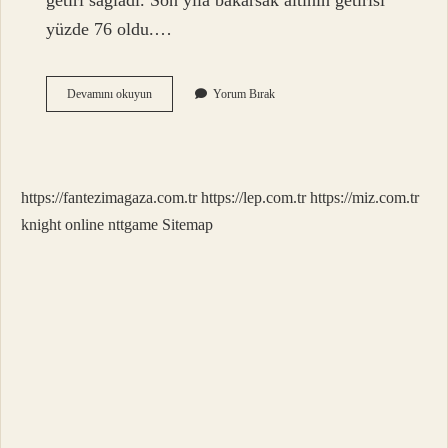
getiri sağladı. Son yıla bakarsak altının getirisi
yüzde 76 oldu.…
En
Devamını okuyun
Yorum Bırak
Çok
Hangi
Döviz
Kazandırır
https://fantezimagaza.com.tr
https://lep.com.tr
https://miz.com.tr
knight online
nttgame
Sitemap