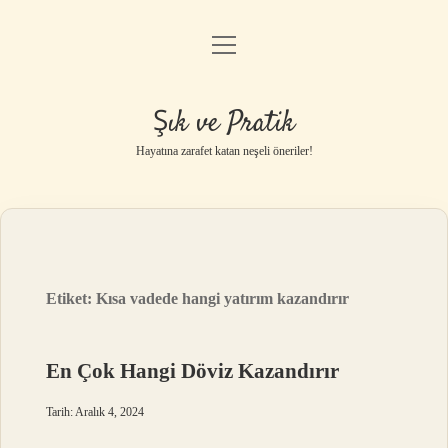
menüyü
Anasayfa
aç
Gizlilik Politikası
Şık ve Pratik
Yasal Uyarı
Hayatına zarafet katan neşeli öneriler!
Hakkımızda
Etiket:
Kısa vadede hangi yatırım kazandırır
En Çok Hangi Döviz Kazandırır
Tarih: Aralık 4, 2024