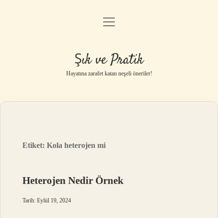
menüyü
Anasayfa
aç
Gizlilik Politikası
Şık ve Pratik
Yasal Uyarı
Hayatına zarafet katan neşeli öneriler!
Hakkımızda
Etiket:
Kola heterojen mi
Heterojen Nedir Örnek
Tarih: Eylül 19, 2024