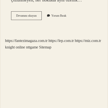
çözünmeyen, her noktada aynı özellik…
Heterojen
Devamını okuyun
Yorum Bırak
Nedir
Örnek
https://fantezimagaza.com.tr
https://lep.com.tr
https://miz.com.tr
knight online
nttgame
Sitemap