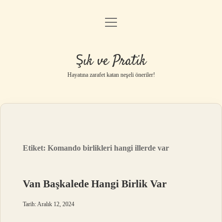
menüyü
Anasayfa
aç
Gizlilik Politikası
Şık ve Pratik
Yasal Uyarı
Hayatına zarafet katan neşeli öneriler!
Hakkımızda
Etiket:
Komando birlikleri hangi illerde var
Van Başkalede Hangi Birlik Var
Tarih: Aralık 12, 2024