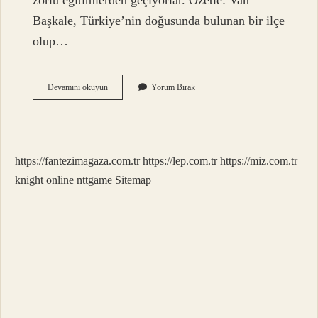
zorlu eğitimlerden geçiyorlar. Özetle: Van
Başkale, Türkiye’nin doğusunda bulunan bir ilçe
olup…
Van
Devamını okuyun
Yorum Bırak
Başkalede
Hangi
Birlik
Var
https://fantezimagaza.com.tr
https://lep.com.tr
https://miz.com.tr
knight online
nttgame
Sitemap