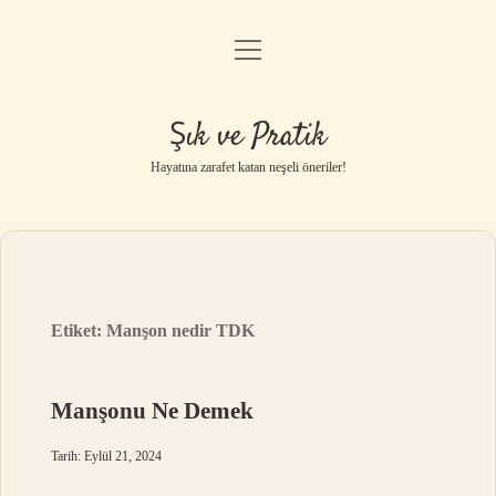
menüyü
Anasayfa
aç
Gizlilik Politikası
Şık ve Pratik
Yasal Uyarı
Hayatına zarafet katan neşeli öneriler!
Hakkımızda
Etiket:
Manşon nedir TDK
Manşonu Ne Demek
Tarih: Eylül 21, 2024