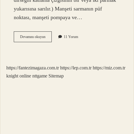
dirseğin katlama çizgisinin bir veya iki parmak
yukarısına sarılır.) Manşeti sarmanın püf
noktası, manşeti pompaya ve…
Manşonu
Devamını okuyun
11 Yorum
Ne
Demek
https://fantezimagaza.com.tr
https://lep.com.tr
https://miz.com.tr
knight online
nttgame
Sitemap