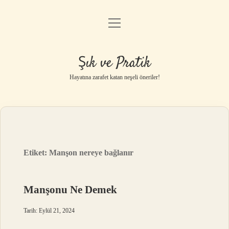
menüyü
Anasayfa
aç
Gizlilik Politikası
Şık ve Pratik
Yasal Uyarı
Hayatına zarafet katan neşeli öneriler!
Hakkımızda
Etiket:
Manşon nereye bağlanır
Manşonu Ne Demek
Tarih: Eylül 21, 2024