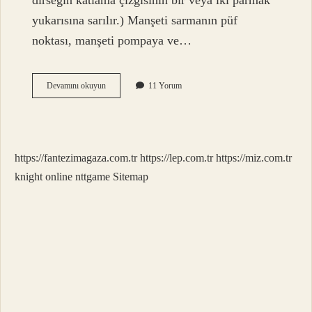
dirseğin katlama çizgisinin bir veya iki parmak
yukarısına sarılır.) Manşeti sarmanın püf
noktası, manşeti pompaya ve…
Manşonu
Devamını okuyun
11 Yorum
Ne
Demek
https://fantezimagaza.com.tr
https://lep.com.tr
https://miz.com.tr
knight online
nttgame
Sitemap